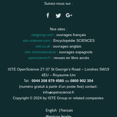
Suivez-nous sur :
Nos sites :
istegroup.com
: ouvrages français
iste-sciences.com
: Encyclopédie SCIENCES
iste.co.uk
: ouvrages anglais
iste-international.es
: ouvrages espagnols
openscience.fr
: revues en libre accès
ISTE OpenScience 27-37 St George’s Road – Londres SW19
4EU – Royaume-Uni
Tel :
0044 208 879 4580
ou
0800 902 354
contact :
(numéro gratuit à partir d’un poste fixe)
info@openscience.fr
Copyright © 2024 by ISTE Group or related companies.
English
|
Français
Mentions légales