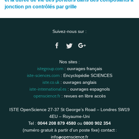
jonction pn contrôlés par grille
Suivez-nous sur :
Nos sites :
istegroup.com
: ouvrages français
iste-sciences.com
: Encyclopédie SCIENCES
iste.co.uk
: ouvrages anglais
iste-international.es
: ouvrages espagnols
openscience.fr
: revues en libre accès
ISTE OpenScience 27-37 St George’s Road – Londres SW19
4EU – Royaume-Uni
Tel :
0044 208 879 4580
ou
0800 902 354
contact :
(numéro gratuit à partir d’un poste fixe)
info@openscience.fr