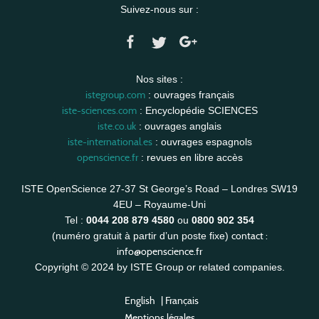
Suivez-nous sur :
Nos sites :
istegroup.com
: ouvrages français
iste-sciences.com
: Encyclopédie SCIENCES
iste.co.uk
: ouvrages anglais
iste-international.es
: ouvrages espagnols
openscience.fr
: revues en libre accès
ISTE OpenScience 27-37 St George’s Road – Londres SW19
4EU – Royaume-Uni
Tel :
0044 208 879 4580
ou
0800 902 354
contact :
(numéro gratuit à partir d’un poste fixe)
info@openscience.fr
Copyright © 2024 by ISTE Group or related companies.
English
|
Français
Mentions légales