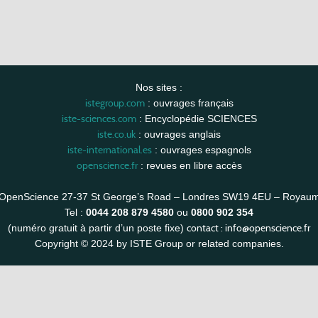
Nos sites :
istegroup.com
: ouvrages français
iste-sciences.com
: Encyclopédie SCIENCES
iste.co.uk
: ouvrages anglais
iste-international.es
: ouvrages espagnols
openscience.fr
: revues en libre accès
OpenScience 27-37 St George’s Road – Londres SW19 4EU – Royau
Tel :
0044 208 879 4580
ou
0800 902 354
contact :
info@openscience.fr
(numéro gratuit à partir d’un poste fixe)
Copyright © 2024 by ISTE Group or related companies.