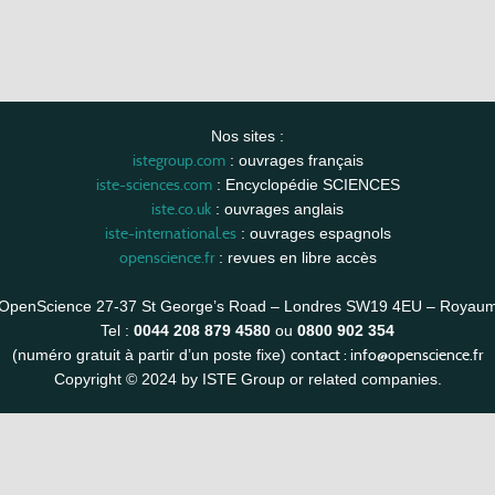
Nos sites :
istegroup.com
: ouvrages français
iste-sciences.com
: Encyclopédie SCIENCES
iste.co.uk
: ouvrages anglais
iste-international.es
: ouvrages espagnols
openscience.fr
: revues en libre accès
OpenScience 27-37 St George’s Road – Londres SW19 4EU – Royau
Tel :
0044 208 879 4580
ou
0800 902 354
contact :
info@openscience.fr
(numéro gratuit à partir d’un poste fixe)
Copyright © 2024 by ISTE Group or related companies.