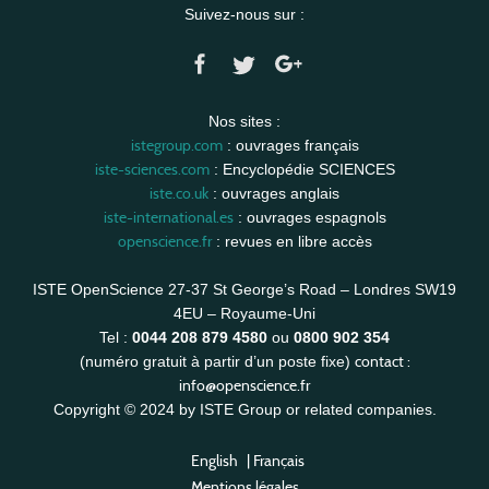
Suivez-nous sur :
Nos sites :
istegroup.com
: ouvrages français
iste-sciences.com
: Encyclopédie SCIENCES
iste.co.uk
: ouvrages anglais
iste-international.es
: ouvrages espagnols
openscience.fr
: revues en libre accès
ISTE OpenScience 27-37 St George’s Road – Londres SW19
4EU – Royaume-Uni
Tel :
0044 208 879 4580
ou
0800 902 354
contact :
(numéro gratuit à partir d’un poste fixe)
info@openscience.fr
Copyright © 2024 by ISTE Group or related companies.
English
|
Français
Mentions légales