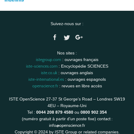
Suivez-nous sur :
Nos sites :
istegroup.com
: ouvrages français
iste-sciences.com
: Encyclopédie SCIENCES
iste.co.uk
: ouvrages anglais
iste-international.es
: ouvrages espagnols
openscience.fr
: revues en libre accès
ISTE OpenScience 27-37 St George’s Road – Londres SW19
4EU – Royaume-Uni
Tel :
0044 208 879 4580
ou
0800 902 354
contact :
(numéro gratuit à partir d’un poste fixe)
info@openscience.fr
Copyright © 2024 by ISTE Group or related companies.