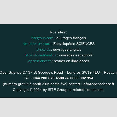
Nos sites :
istegroup.com
: ouvrages français
iste-sciences.com
: Encyclopédie SCIENCES
iste.co.uk
: ouvrages anglais
iste-international.es
: ouvrages espagnols
openscience.fr
: revues en libre accès
OpenScience 27-37 St George’s Road – Londres SW19 4EU – Royau
Tel :
0044 208 879 4580
ou
0800 902 354
contact :
info@openscience.fr
(numéro gratuit à partir d’un poste fixe)
Copyright © 2024 by ISTE Group or related companies.