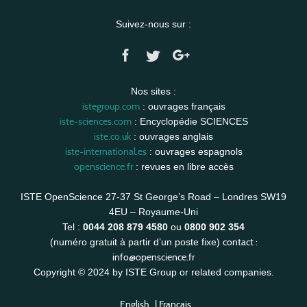
Suivez-nous sur :
Nos sites :
istegroup.com
: ouvrages français
iste-sciences.com
: Encyclopédie SCIENCES
iste.co.uk
: ouvrages anglais
iste-international.es
: ouvrages espagnols
openscience.fr
: revues en libre accès
ISTE OpenScience 27-37 St George’s Road – Londres SW19
4EU – Royaume-Uni
Tel :
0044 208 879 4580
ou
0800 902 354
contact :
(numéro gratuit à partir d’un poste fixe)
info@openscience.fr
Copyright © 2024 by ISTE Group or related companies.
English
|
Français