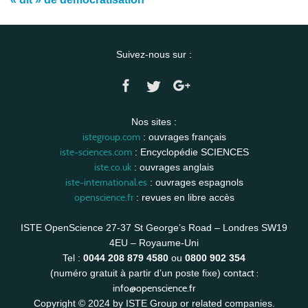
Suivez-nous sur :
Nos sites :
istegroup.com
: ouvrages français
iste-sciences.com
: Encyclopédie SCIENCES
iste.co.uk
: ouvrages anglais
iste-international.es
: ouvrages espagnols
openscience.fr
: revues en libre accès
ISTE OpenScience 27-37 St George’s Road – Londres SW19
4EU – Royaume-Uni
Tel :
0044 208 879 4580
ou
0800 902 354
contact :
(numéro gratuit à partir d’un poste fixe)
info@openscience.fr
Copyright © 2024 by ISTE Group or related companies.