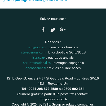
Suivez-nous sur :
Nos sites :
istegroup.com
: ouvrages français
iste-sciences.com
: Encyclopédie SCIENCES
iste.co.uk
: ouvrages anglais
iste-international.es
: ouvrages espagnols
openscience.fr
: revues en libre accès
ISTE OpenScience 27-37 St George’s Road – Londres SW19
4EU – Royaume-Uni
Tel :
0044 208 879 4580
ou
0800 902 354
contact :
(numéro gratuit à partir d’un poste fixe)
info@openscience.fr
Copyright © 2024 by ISTE Group or related companies.