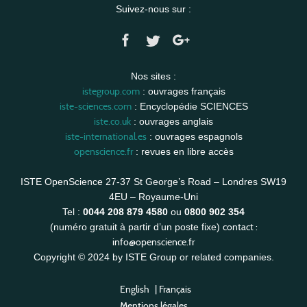
Suivez-nous sur :
Nos sites :
istegroup.com
: ouvrages français
iste-sciences.com
: Encyclopédie SCIENCES
iste.co.uk
: ouvrages anglais
iste-international.es
: ouvrages espagnols
openscience.fr
: revues en libre accès
ISTE OpenScience 27-37 St George’s Road – Londres SW19
4EU – Royaume-Uni
Tel :
0044 208 879 4580
ou
0800 902 354
contact :
(numéro gratuit à partir d’un poste fixe)
info@openscience.fr
Copyright © 2024 by ISTE Group or related companies.
English
|
Français
Mentions légales