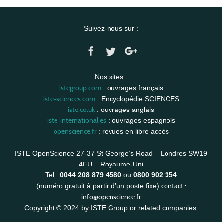
Suivez-nous sur :
Nos sites :
istegroup.com
: ouvrages français
iste-sciences.com
: Encyclopédie SCIENCES
iste.co.uk
: ouvrages anglais
iste-international.es
: ouvrages espagnols
openscience.fr
: revues en libre accès
ISTE OpenScience 27-37 St George’s Road – Londres SW19
4EU – Royaume-Uni
Tel :
0044 208 879 4580
ou
0800 902 354
contact :
(numéro gratuit à partir d’un poste fixe)
info@openscience.fr
Copyright © 2024 by ISTE Group or related companies.