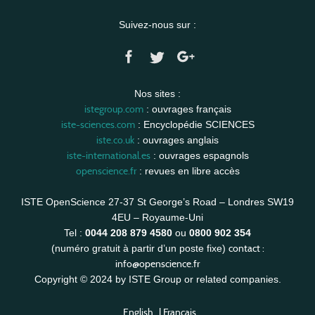
Suivez-nous sur :
Nos sites :
istegroup.com
: ouvrages français
iste-sciences.com
: Encyclopédie SCIENCES
iste.co.uk
: ouvrages anglais
iste-international.es
: ouvrages espagnols
openscience.fr
: revues en libre accès
ISTE OpenScience 27-37 St George’s Road – Londres SW19
4EU – Royaume-Uni
Tel :
0044 208 879 4580
ou
0800 902 354
contact :
(numéro gratuit à partir d’un poste fixe)
info@openscience.fr
Copyright © 2024 by ISTE Group or related companies.
English
|
Français