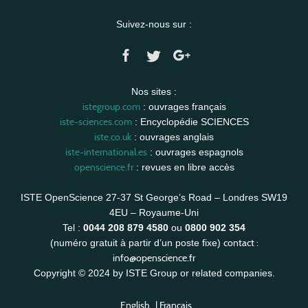
Suivez-nous sur :
Nos sites :
istegroup.com
: ouvrages français
iste-sciences.com
: Encyclopédie SCIENCES
iste.co.uk
: ouvrages anglais
iste-international.es
: ouvrages espagnols
openscience.fr
: revues en libre accès
ISTE OpenScience 27-37 St George’s Road – Londres SW19
4EU – Royaume-Uni
Tel :
0044 208 879 4580
ou
0800 902 354
contact :
(numéro gratuit à partir d’un poste fixe)
info@openscience.fr
Copyright © 2024 by ISTE Group or related companies.
English
|
Français