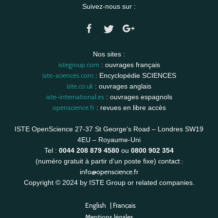
Suivez-nous sur :
Nos sites :
istegroup.com
: ouvrages français
iste-sciences.com
: Encyclopédie SCIENCES
iste.co.uk
: ouvrages anglais
iste-international.es
: ouvrages espagnols
openscience.fr
: revues en libre accès
ISTE OpenScience 27-37 St George’s Road – Londres SW19
4EU – Royaume-Uni
Tel :
0044 208 879 4580
ou
0800 902 354
contact :
(numéro gratuit à partir d’un poste fixe)
info@openscience.fr
Copyright © 2024 by ISTE Group or related companies.
English
|
Français
Mentions légales