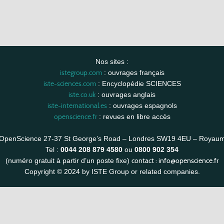
Nos sites :
istegroup.com
: ouvrages français
iste-sciences.com
: Encyclopédie SCIENCES
iste.co.uk
: ouvrages anglais
iste-international.es
: ouvrages espagnols
openscience.fr
: revues en libre accès
OpenScience 27-37 St George’s Road – Londres SW19 4EU – Royau
Tel :
0044 208 879 4580
ou
0800 902 354
contact :
info@openscience.fr
(numéro gratuit à partir d’un poste fixe)
Copyright © 2024 by ISTE Group or related companies.