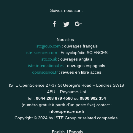
Suivez-nous sur :
Nos sites :
istegroup.com
: ouvrages français
iste-sciences.com
: Encyclopédie SCIENCES
iste.co.uk
: ouvrages anglais
iste-international.es
: ouvrages espagnols
openscience.fr
: revues en libre accès
ISTE OpenScience 27-37 St George’s Road – Londres SW19
4EU – Royaume-Uni
Tel :
0044 208 879 4580
ou
0800 902 354
contact :
(numéro gratuit à partir d’un poste fixe)
info@openscience.fr
Copyright © 2024 by ISTE Group or related companies.
English
|
Français