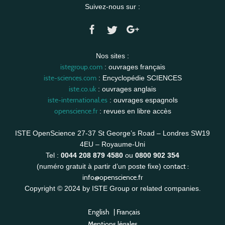
Suivez-nous sur :
Nos sites :
istegroup.com
: ouvrages français
iste-sciences.com
: Encyclopédie SCIENCES
iste.co.uk
: ouvrages anglais
iste-international.es
: ouvrages espagnols
openscience.fr
: revues en libre accès
ISTE OpenScience 27-37 St George’s Road – Londres SW19
4EU – Royaume-Uni
Tel :
0044 208 879 4580
ou
0800 902 354
contact :
(numéro gratuit à partir d’un poste fixe)
info@openscience.fr
Copyright © 2024 by ISTE Group or related companies.
English
|
Français
Mentions légales