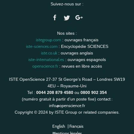
Suivez-nous sur :
Nos sites :
istegroup.com
: ouvrages français
iste-sciences.com
: Encyclopédie SCIENCES
iste.co.uk
: ouvrages anglais
iste-international.es
: ouvrages espagnols
openscience.fr
: revues en libre accès
ISTE OpenScience 27-37 St George’s Road – Londres SW19
4EU – Royaume-Uni
Tel :
0044 208 879 4580
ou
0800 902 354
contact :
(numéro gratuit à partir d’un poste fixe)
info@openscience.fr
Copyright © 2024 by ISTE Group or related companies.
English
|
Français
Mentions légales