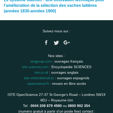
l’amélioration de la sélection des vaches laitières
(années 1830-années 1900)
Suivez-nous sur :
Nos sites :
istegroup.com
: ouvrages français
iste-sciences.com
: Encyclopédie SCIENCES
iste.co.uk
: ouvrages anglais
iste-international.es
: ouvrages espagnols
openscience.fr
: revues en libre accès
ISTE OpenScience 27-37 St George’s Road – Londres SW19
4EU – Royaume-Uni
Tel :
0044 208 879 4580
ou
0800 902 354
contact :
(numéro gratuit à partir d’un poste fixe)