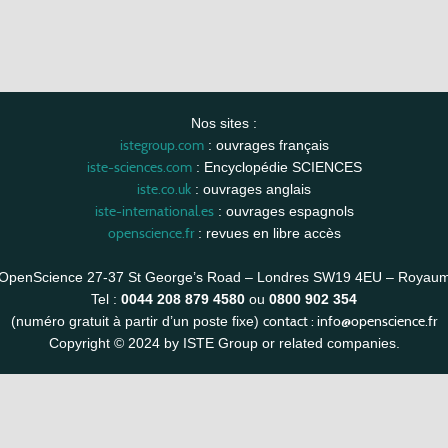
Nos sites :
istegroup.com
: ouvrages français
iste-sciences.com
: Encyclopédie SCIENCES
iste.co.uk
: ouvrages anglais
iste-international.es
: ouvrages espagnols
openscience.fr
: revues en libre accès
OpenScience 27-37 St George’s Road – Londres SW19 4EU – Royau
Tel :
0044 208 879 4580
ou
0800 902 354
contact :
info@openscience.fr
(numéro gratuit à partir d’un poste fixe)
Copyright © 2024 by ISTE Group or related companies.