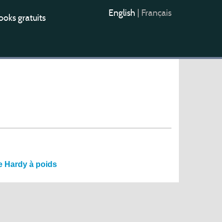
English
|
Français
oks gratuits
e Hardy à poids