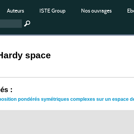
Auteurs
ISTE Group
Nos ouvrages
Ebo
Hardy space
iés :
osition pondérés symétriques complexes sur un espace d