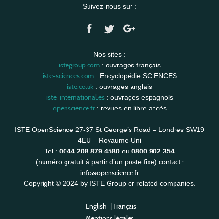
Suivez-nous sur :
Nos sites :
istegroup.com
: ouvrages français
iste-sciences.com
: Encyclopédie SCIENCES
iste.co.uk
: ouvrages anglais
iste-international.es
: ouvrages espagnols
openscience.fr
: revues en libre accès
ISTE OpenScience 27-37 St George’s Road – Londres SW19
4EU – Royaume-Uni
Tel :
0044 208 879 4580
ou
0800 902 354
contact :
(numéro gratuit à partir d’un poste fixe)
info@openscience.fr
Copyright © 2024 by ISTE Group or related companies.
English
|
Français
Mentions légales