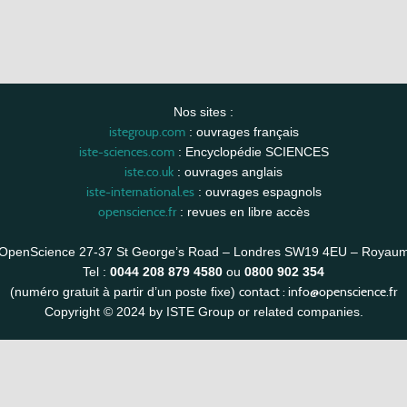
Nos sites :
istegroup.com
: ouvrages français
iste-sciences.com
: Encyclopédie SCIENCES
iste.co.uk
: ouvrages anglais
iste-international.es
: ouvrages espagnols
openscience.fr
: revues en libre accès
OpenScience 27-37 St George’s Road – Londres SW19 4EU – Royau
Tel :
0044 208 879 4580
ou
0800 902 354
contact :
info@openscience.fr
(numéro gratuit à partir d’un poste fixe)
Copyright © 2024 by ISTE Group or related companies.