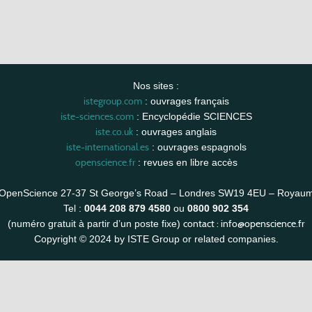
Nos sites :
istegroup.com
: ouvrages français
iste-sciences.com
: Encyclopédie SCIENCES
iste.co.uk
: ouvrages anglais
iste-international.es
: ouvrages espagnols
openscience.fr
: revues en libre accès
OpenScience 27-37 St George’s Road – Londres SW19 4EU – Royau
Tel :
0044 208 879 4580
ou
0800 902 354
contact :
info@openscience.fr
(numéro gratuit à partir d’un poste fixe)
Copyright © 2024 by ISTE Group or related companies.