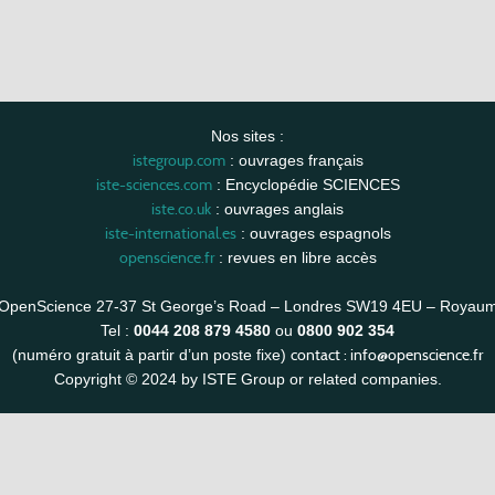
Nos sites :
istegroup.com
: ouvrages français
iste-sciences.com
: Encyclopédie SCIENCES
iste.co.uk
: ouvrages anglais
iste-international.es
: ouvrages espagnols
openscience.fr
: revues en libre accès
OpenScience 27-37 St George’s Road – Londres SW19 4EU – Royau
Tel :
0044 208 879 4580
ou
0800 902 354
contact :
info@openscience.fr
(numéro gratuit à partir d’un poste fixe)
Copyright © 2024 by ISTE Group or related companies.