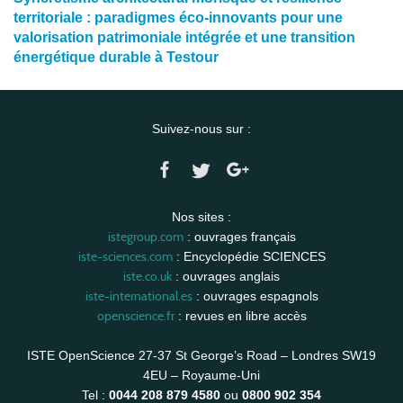
territoriale : paradigmes éco-innovants pour une
valorisation patrimoniale intégrée et une transition
énergétique durable à Testour
Suivez-nous sur :
Nos sites :
istegroup.com
: ouvrages français
iste-sciences.com
: Encyclopédie SCIENCES
iste.co.uk
: ouvrages anglais
iste-international.es
: ouvrages espagnols
openscience.fr
: revues en libre accès
ISTE OpenScience 27-37 St George’s Road – Londres SW19
4EU – Royaume-Uni
Tel :
0044 208 879 4580
ou
0800 902 354