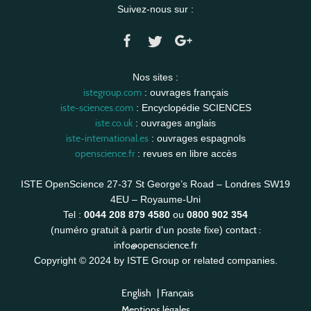
Suivez-nous sur :
Nos sites :
istegroup.com
: ouvrages français
iste-sciences.com
: Encyclopédie SCIENCES
iste.co.uk
: ouvrages anglais
iste-international.es
: ouvrages espagnols
openscience.fr
: revues en libre accès
ISTE OpenScience 27-37 St George’s Road – Londres SW19
4EU – Royaume-Uni
Tel :
0044 208 879 4580
ou
0800 902 354
contact :
(numéro gratuit à partir d’un poste fixe)
info@openscience.fr
Copyright © 2024 by ISTE Group or related companies.
English
|
Français
Mentions légales