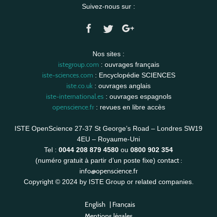
Suivez-nous sur :
Nos sites :
istegroup.com
: ouvrages français
iste-sciences.com
: Encyclopédie SCIENCES
iste.co.uk
: ouvrages anglais
iste-international.es
: ouvrages espagnols
openscience.fr
: revues en libre accès
ISTE OpenScience 27-37 St George’s Road – Londres SW19
4EU – Royaume-Uni
Tel :
0044 208 879 4580
ou
0800 902 354
contact :
(numéro gratuit à partir d’un poste fixe)
info@openscience.fr
Copyright © 2024 by ISTE Group or related companies.
English
|
Français
Mentions légales