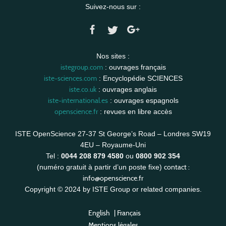
Suivez-nous sur :
Nos sites :
istegroup.com
: ouvrages français
iste-sciences.com
: Encyclopédie SCIENCES
iste.co.uk
: ouvrages anglais
iste-international.es
: ouvrages espagnols
openscience.fr
: revues en libre accès
ISTE OpenScience 27-37 St George’s Road – Londres SW19
4EU – Royaume-Uni
Tel :
0044 208 879 4580
ou
0800 902 354
contact :
(numéro gratuit à partir d’un poste fixe)
info@openscience.fr
Copyright © 2024 by ISTE Group or related companies.
English
|
Français
Mentions légales