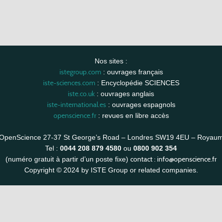
Nos sites :
istegroup.com
: ouvrages français
iste-sciences.com
: Encyclopédie SCIENCES
iste.co.uk
: ouvrages anglais
iste-international.es
: ouvrages espagnols
openscience.fr
: revues en libre accès
OpenScience 27-37 St George’s Road – Londres SW19 4EU – Royau
Tel :
0044 208 879 4580
ou
0800 902 354
contact :
info@openscience.fr
(numéro gratuit à partir d’un poste fixe)
Copyright © 2024 by ISTE Group or related companies.