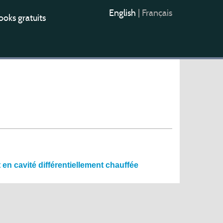
English
|
Français
oks gratuits
en cavité différentiellement chauffée