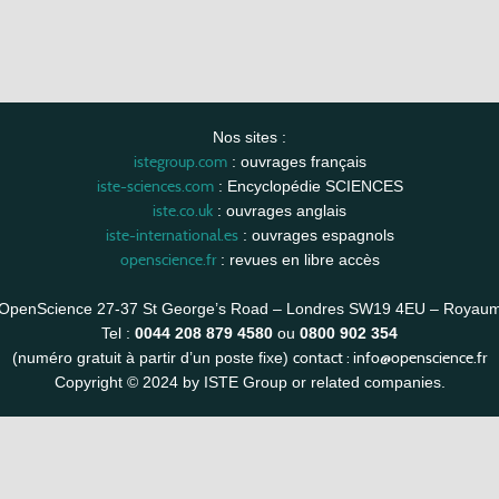
Nos sites :
istegroup.com
: ouvrages français
iste-sciences.com
: Encyclopédie SCIENCES
iste.co.uk
: ouvrages anglais
iste-international.es
: ouvrages espagnols
openscience.fr
: revues en libre accès
OpenScience 27-37 St George’s Road – Londres SW19 4EU – Royau
Tel :
0044 208 879 4580
ou
0800 902 354
contact :
info@openscience.fr
(numéro gratuit à partir d’un poste fixe)
Copyright © 2024 by ISTE Group or related companies.