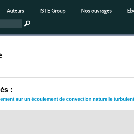
Auteurs
ISTE Group
Nos ouvrages
Ebo
e
iés :
ement sur un écoulement de convection naturelle turbulent 