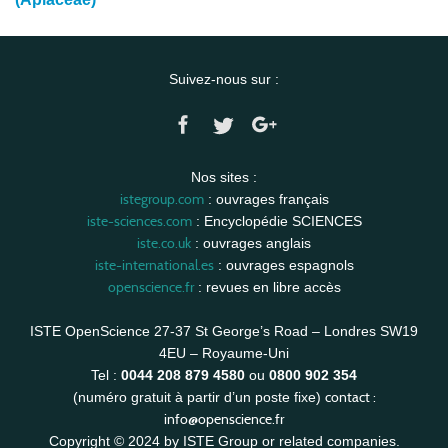
Suivez-nous sur :
Nos sites :
istegroup.com
: ouvrages français
iste-sciences.com
: Encyclopédie SCIENCES
iste.co.uk
: ouvrages anglais
iste-international.es
: ouvrages espagnols
openscience.fr
: revues en libre accès
ISTE OpenScience 27-37 St George’s Road – Londres SW19
4EU – Royaume-Uni
Tel :
0044 208 879 4580
ou
0800 902 354
contact :
(numéro gratuit à partir d’un poste fixe)
info@openscience.fr
Copyright © 2024 by ISTE Group or related companies.