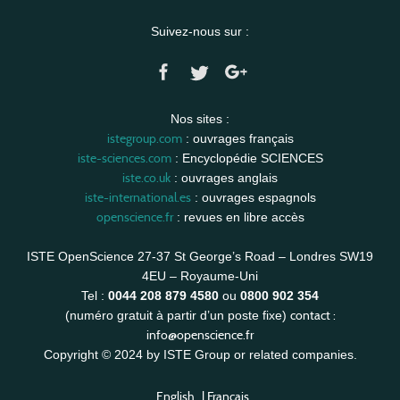
Suivez-nous sur :
Nos sites :
istegroup.com
: ouvrages français
iste-sciences.com
: Encyclopédie SCIENCES
iste.co.uk
: ouvrages anglais
iste-international.es
: ouvrages espagnols
openscience.fr
: revues en libre accès
ISTE OpenScience 27-37 St George’s Road – Londres SW19
4EU – Royaume-Uni
Tel :
0044 208 879 4580
ou
0800 902 354
contact :
(numéro gratuit à partir d’un poste fixe)
info@openscience.fr
Copyright © 2024 by ISTE Group or related companies.
English
|
Français