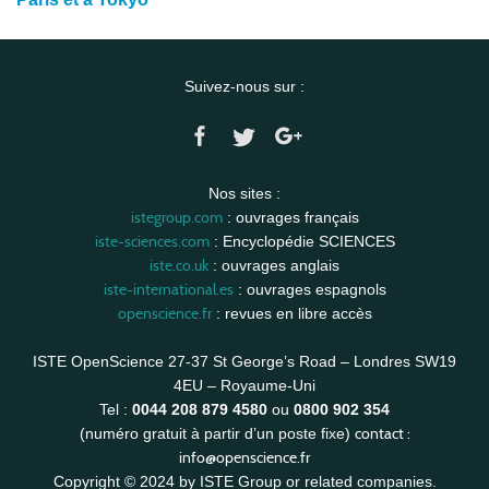
Suivez-nous sur :
Nos sites :
istegroup.com
: ouvrages français
iste-sciences.com
: Encyclopédie SCIENCES
iste.co.uk
: ouvrages anglais
iste-international.es
: ouvrages espagnols
openscience.fr
: revues en libre accès
ISTE OpenScience 27-37 St George’s Road – Londres SW19
4EU – Royaume-Uni
Tel :
0044 208 879 4580
ou
0800 902 354
contact :
(numéro gratuit à partir d’un poste fixe)
info@openscience.fr
Copyright © 2024 by ISTE Group or related companies.