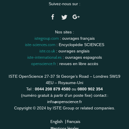
Suivez-nous sur :
Nos sites :
istegroup.com
: ouvrages français
iste-sciences.com
: Encyclopédie SCIENCES
iste.co.uk
: ouvrages anglais
iste-international.es
: ouvrages espagnols
openscience.fr
: revues en libre accès
ISTE OpenScience 27-37 St George’s Road – Londres SW19
4EU – Royaume-Uni
Tel :
0044 208 879 4580
ou
0800 902 354
contact :
(numéro gratuit à partir d’un poste fixe)
info@openscience.fr
Copyright © 2024 by ISTE Group or related companies.
English
|
Français
Mentions légales