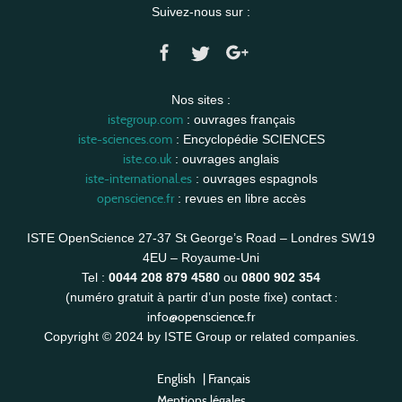
Suivez-nous sur :
Nos sites :
istegroup.com
: ouvrages français
iste-sciences.com
: Encyclopédie SCIENCES
iste.co.uk
: ouvrages anglais
iste-international.es
: ouvrages espagnols
openscience.fr
: revues en libre accès
ISTE OpenScience 27-37 St George’s Road – Londres SW19
4EU – Royaume-Uni
Tel :
0044 208 879 4580
ou
0800 902 354
contact :
(numéro gratuit à partir d’un poste fixe)
info@openscience.fr
Copyright © 2024 by ISTE Group or related companies.
English
|
Français
Mentions légales