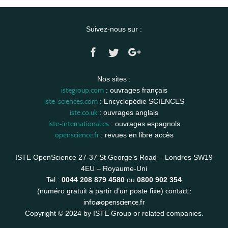
Suivez-nous sur :
Nos sites :
istegroup.com
: ouvrages français
iste-sciences.com
: Encyclopédie SCIENCES
iste.co.uk
: ouvrages anglais
iste-international.es
: ouvrages espagnols
openscience.fr
: revues en libre accès
ISTE OpenScience 27-37 St George’s Road – Londres SW19
4EU – Royaume-Uni
Tel :
0044 208 879 4580
ou
0800 902 354
contact :
(numéro gratuit à partir d’un poste fixe)
info@openscience.fr
Copyright © 2024 by ISTE Group or related companies.