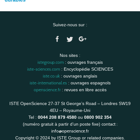
Suivez-nous sur :
Nos sites :
istegroup.com
: ouvrages français
iste-sciences.com
: Encyclopédie SCIENCES
iste.co.uk
: ouvrages anglais
iste-international.es
: ouvrages espagnols
openscience.fr
: revues en libre accès
ISTE OpenScience 27-37 St George’s Road – Londres SW19
4EU – Royaume-Uni
Tel :
0044 208 879 4580
ou
0800 902 354
contact :
(numéro gratuit à partir d’un poste fixe)
info@openscience.fr
Copyright © 2024 by ISTE Group or related companies.