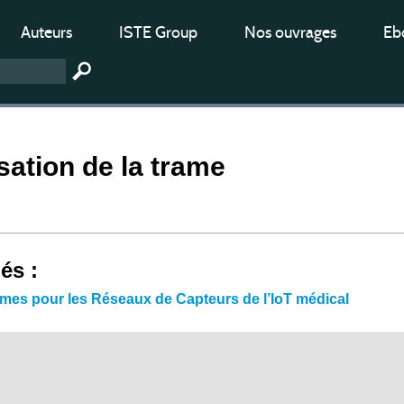
Auteurs
ISTE Group
Nos ouvrages
Ebo
ation de la trame
iés :
mes pour les Réseaux de Capteurs de l’IoT médical