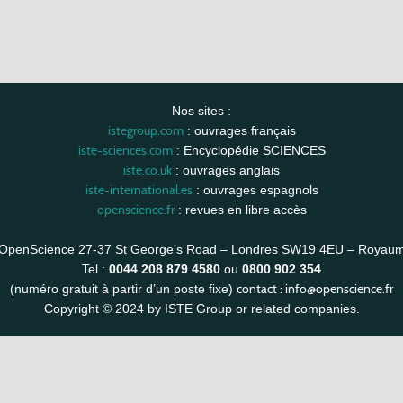
Nos sites :
istegroup.com
: ouvrages français
iste-sciences.com
: Encyclopédie SCIENCES
iste.co.uk
: ouvrages anglais
iste-international.es
: ouvrages espagnols
openscience.fr
: revues en libre accès
OpenScience 27-37 St George’s Road – Londres SW19 4EU – Royau
Tel :
0044 208 879 4580
ou
0800 902 354
contact :
info@openscience.fr
(numéro gratuit à partir d’un poste fixe)
Copyright © 2024 by ISTE Group or related companies.