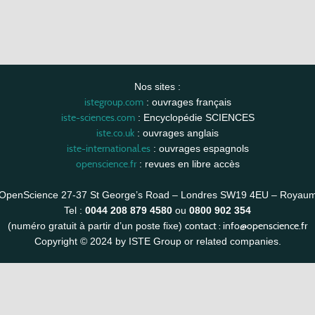
Nos sites :
istegroup.com
: ouvrages français
iste-sciences.com
: Encyclopédie SCIENCES
iste.co.uk
: ouvrages anglais
iste-international.es
: ouvrages espagnols
openscience.fr
: revues en libre accès
OpenScience 27-37 St George’s Road – Londres SW19 4EU – Royau
Tel :
0044 208 879 4580
ou
0800 902 354
contact :
info@openscience.fr
(numéro gratuit à partir d’un poste fixe)
Copyright © 2024 by ISTE Group or related companies.