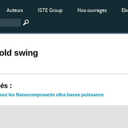
Auteurs
ISTE Group
Nos ouvrages
Ebo
old swing
iés :
 pour les Nanocomposants ultra basse puissance