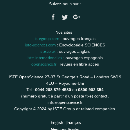
Suivez-nous sur :
Nos sites :
istegroup.com
: ouvrages français
iste-sciences.com
: Encyclopédie SCIENCES
iste.co.uk
: ouvrages anglais
iste-international.es
: ouvrages espagnols
openscience.fr
: revues en libre accès
ISTE OpenScience 27-37 St George’s Road – Londres SW19
4EU – Royaume-Uni
Tel :
0044 208 879 4580
ou
0800 902 354
contact :
(numéro gratuit à partir d’un poste fixe)
info@openscience.fr
Copyright © 2024 by ISTE Group or related companies.
English
|
Français
Mentions légales