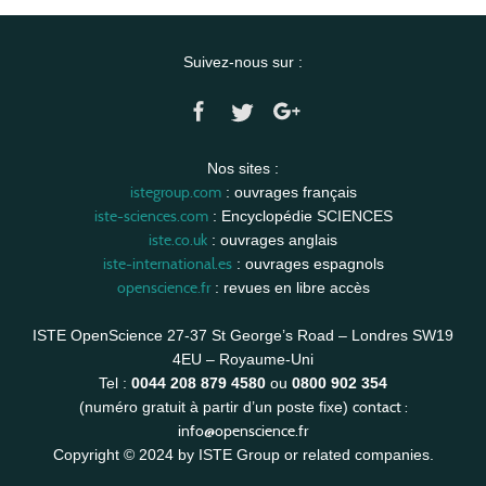
Suivez-nous sur :
Nos sites :
istegroup.com
: ouvrages français
iste-sciences.com
: Encyclopédie SCIENCES
iste.co.uk
: ouvrages anglais
iste-international.es
: ouvrages espagnols
openscience.fr
: revues en libre accès
ISTE OpenScience 27-37 St George’s Road – Londres SW19
4EU – Royaume-Uni
Tel :
0044 208 879 4580
ou
0800 902 354
contact :
(numéro gratuit à partir d’un poste fixe)
info@openscience.fr
Copyright © 2024 by ISTE Group or related companies.