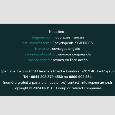
Nos sites :
istegroup.com
: ouvrages français
iste-sciences.com
: Encyclopédie SCIENCES
iste.co.uk
: ouvrages anglais
iste-international.es
: ouvrages espagnols
openscience.fr
: revues en libre accès
OpenScience 27-37 St George’s Road – Londres SW19 4EU – Royau
Tel :
0044 208 879 4580
ou
0800 902 354
contact :
info@openscience.fr
(numéro gratuit à partir d’un poste fixe)
Copyright © 2024 by ISTE Group or related companies.