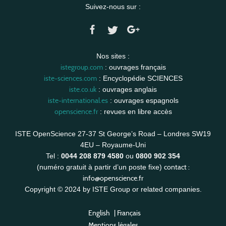
Suivez-nous sur :
Nos sites :
istegroup.com
: ouvrages français
iste-sciences.com
: Encyclopédie SCIENCES
iste.co.uk
: ouvrages anglais
iste-international.es
: ouvrages espagnols
openscience.fr
: revues en libre accès
ISTE OpenScience 27-37 St George’s Road – Londres SW19
4EU – Royaume-Uni
Tel :
0044 208 879 4580
ou
0800 902 354
contact :
(numéro gratuit à partir d’un poste fixe)
info@openscience.fr
Copyright © 2024 by ISTE Group or related companies.
English
|
Français
Mentions légales