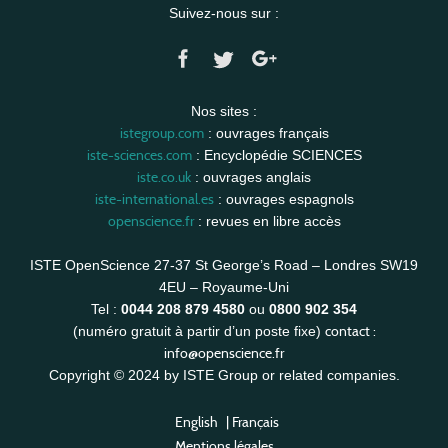
Suivez-nous sur :
Nos sites :
istegroup.com
: ouvrages français
iste-sciences.com
: Encyclopédie SCIENCES
iste.co.uk
: ouvrages anglais
iste-international.es
: ouvrages espagnols
openscience.fr
: revues en libre accès
ISTE OpenScience 27-37 St George’s Road – Londres SW19
4EU – Royaume-Uni
Tel :
0044 208 879 4580
ou
0800 902 354
contact :
(numéro gratuit à partir d’un poste fixe)
info@openscience.fr
Copyright © 2024 by ISTE Group or related companies.
English
|
Français
Mentions légales