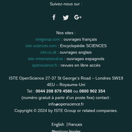
Suivez-nous sur :
Nos sites :
istegroup.com
: ouvrages français
iste-sciences.com
: Encyclopédie SCIENCES
iste.co.uk
: ouvrages anglais
iste-international.es
: ouvrages espagnols
openscience.fr
: revues en libre accès
ISTE OpenScience 27-37 St George’s Road – Londres SW19
4EU – Royaume-Uni
Tel :
0044 208 879 4580
ou
0800 902 354
contact :
(numéro gratuit à partir d’un poste fixe)
info@openscience.fr
Copyright © 2024 by ISTE Group or related companies.
English
|
Français
Mentions légales