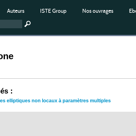
Auteurs
ISTE Group
Nos ouvrages
Ebo
one
iés :
es elliptiques non locaux à paramètres multiples