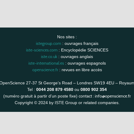
Nos sites :
istegroup.com
: ouvrages français
iste-sciences.com
: Encyclopédie SCIENCES
iste.co.uk
: ouvrages anglais
iste-international.es
: ouvrages espagnols
openscience.fr
: revues en libre accès
OpenScience 27-37 St George’s Road – Londres SW19 4EU – Royau
Tel :
0044 208 879 4580
ou
0800 902 354
contact :
info@openscience.fr
(numéro gratuit à partir d’un poste fixe)
Copyright © 2024 by ISTE Group or related companies.