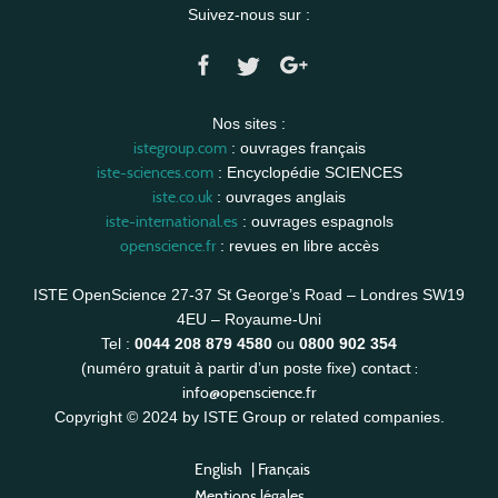
Suivez-nous sur :
Nos sites :
istegroup.com
: ouvrages français
iste-sciences.com
: Encyclopédie SCIENCES
iste.co.uk
: ouvrages anglais
iste-international.es
: ouvrages espagnols
openscience.fr
: revues en libre accès
ISTE OpenScience 27-37 St George’s Road – Londres SW19
4EU – Royaume-Uni
Tel :
0044 208 879 4580
ou
0800 902 354
contact :
(numéro gratuit à partir d’un poste fixe)
info@openscience.fr
Copyright © 2024 by ISTE Group or related companies.
English
|
Français
Mentions légales